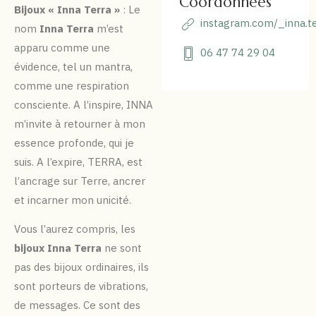
Coordonnées
Bijoux « Inna Terra »
:
Le
instagram.com/_inna.t
nom
Inna Terra
m’est
apparu comme une
06 47 74 29 04
évidence, tel un mantra,
comme une respiration
consciente. A l’inspire, INNA
m’invite à retourner à mon
essence profonde, qui je
suis. A l’expire, TERRA, est
l’ancrage sur Terre, ancrer
et incarner mon unicité.
Vous l’aurez compris, les
bijoux Inna Terra
ne sont
pas des bijoux ordinaires, ils
sont porteurs de vibrations,
de messages. Ce sont des